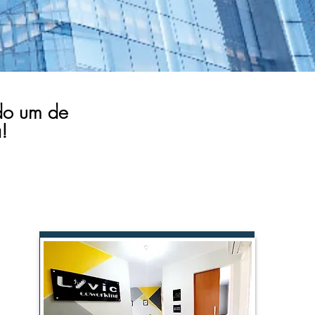
ndo um de
!