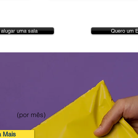
 alugar uma sala
Quero um E
o Fiscal
$38
(por mês)
a Mais