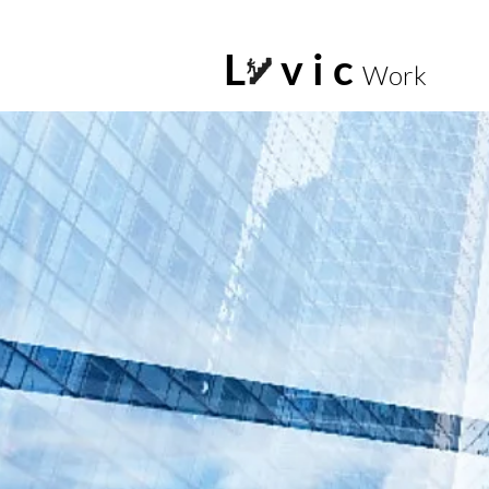
L v i c
Work