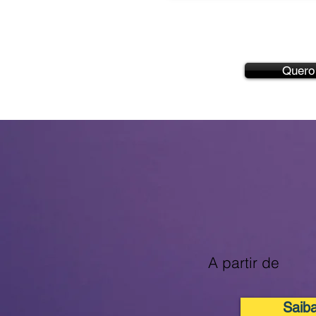
Quero
Endereç
R
A partir de
Saib